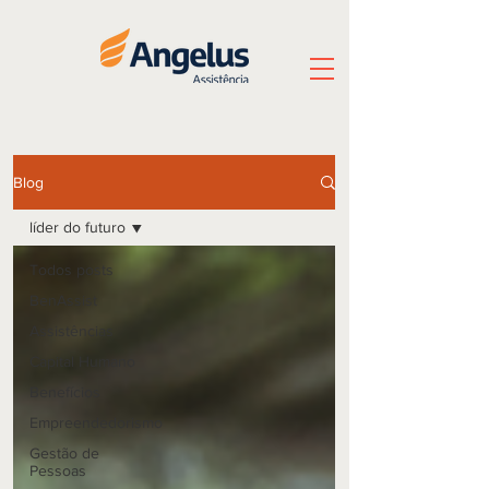
Blog
líder do futuro
Todos posts
BenAssist
Assistências
Capital Humano
Benefícios
Empreendedorismo
Gestão de
Pessoas