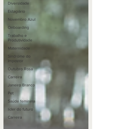
Diversidade
Estagiário
Novembro Azul
Onboarding
Trabalho e
Produtividade
Maternidade
Síndrome do
Impostor
Outubro Rosa
Carreira
Janeiro Branco
Pet
Saúde feminina
líder do futuro
Carreira