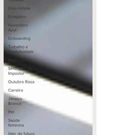
Diversidade
Estagiário
Novembro
Azul
Onboarding
Trabalho e
Produtividade
Maternidade
Síndrome do
Impostor
Outubro Rosa
Carreira
Janeiro
Branco
Pet
Saúde
feminina
líder do futuro