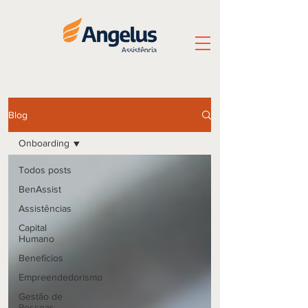
Blog
Onboarding
Todos posts
BenAssist
Assistências
Capital
Humano
Benefícios
Empreendedorismo
Gestão de
Pessoas