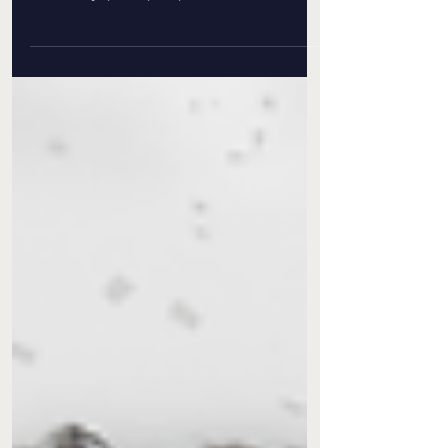
Que o BenAssist é sinônimo de cuidado e
liberdade para o seu colaborador, você já sabe!
Mas você já parou para pensar em como as...